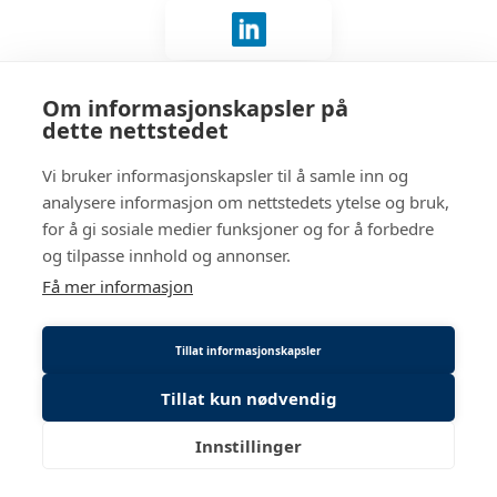
Logg inn med LinkedIn
Om informasjonskapsler på
Ingen konto?
Connect med oss
.
dette nettstedet
Vi bruker informasjonskapsler til å samle inn og
analysere informasjon om nettstedets ytelse og bruk,
for å gi sosiale medier funksjoner og for å forbedre
og tilpasse innhold og annonser.
Få mer informasjon
Tillat informasjonskapsler
Tillat kun nødvendig
Innstillinger