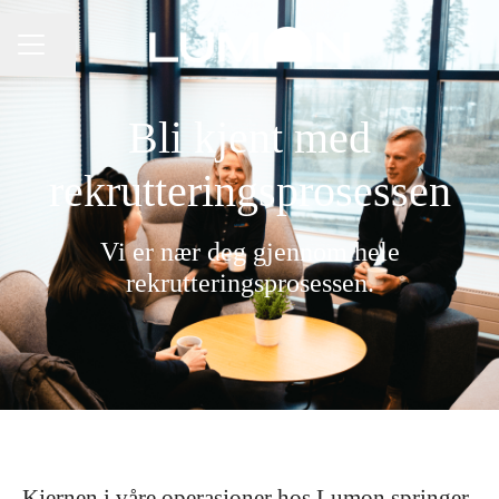
Del siden
KARRIEREMENY
Bli kjent med
rekrutteringsprosessen
Vi er nær deg gjennom hele
rekrutteringsprosessen.
Kjernen i våre operasjoner hos Lumon springer