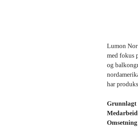
Lumon Norge
med fokus p
og balkongr
nordamerika
har produks
Grunnlagt
Medarbeid
Omsetnin