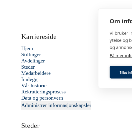
Om info
Vi bruker 
Karriereside
ytelse og b
og annonse
Hjem
Stillinger
Få mer inf
Avdelinger
Steder
Medarbeidere
Tillat i
Innlegg
Vår historie
Rekrutteringsprosess
Data og personvern
Administrer informasjonskapsler
Steder