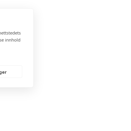
nettstedets
sse innhold
nger