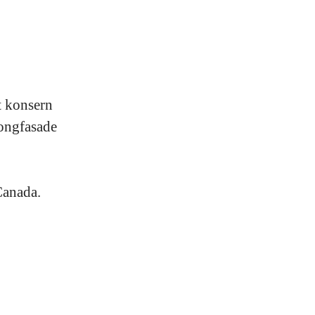
t konsern
kongfasade
Canada.