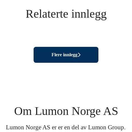
Relaterte innlegg
Hverdagen til Service/After-Sales
Mangfoldet i en regional salgssjefs
Årets selger 2023
manager
jobb - Lære noe nytt hver dag
Flere innlegg
Om Lumon Norge AS
Lumon Norge AS er er en del av Lumon Group.