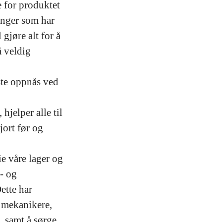
e for produktet
ringer som har
gjøre alt for å
å veldig
ste oppnås ved
hjelper alle til
jort før og
e våre lager og
n- og
Dette har
e mekanikere,
n, samt å sørge