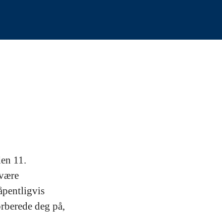
en 11.
 være
åpentligvis
orberede deg på,