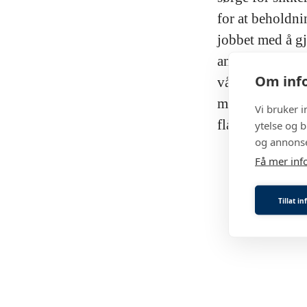
for at beholdni
jobbet med å g
analyseres hvis 
Om info
våre forretning
min installasjo
Vi bruker 
flåtestøtte, og 
ytelse og b
og annonse
Få mer inf
Tillat i
Hverdagen til en prosjektleder i
Årets selger 2023
Hverdagen til Service/After-Sale