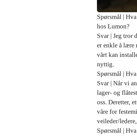
Spørsmål | Hva 
hos Lumon?
Svar | Jeg tror 
er enkle å lære
vårt kan install
nyttig.
Spørsmål | Hva 
Svar | Når vi a
lager- og flåte
oss. Deretter, e
våre for festemi
veileder/ledere,
Spørsmål | Hva