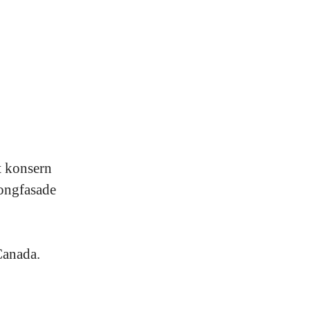
t konsern
kongfasade
Canada.