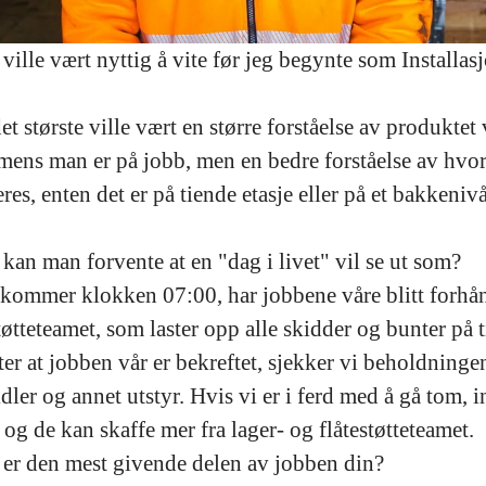
ville vært nyttig å vite før jeg begynte som Installas
det største ville vært en større forståelse av produktet
 mens man er på jobb, men en bedre forståelse av hvo
eres, enten det er på tiende etasje eller på et bakkenivå
kan man forvente at en "dag i livet" vil se ut som?
nkommer klokken 07:00, har jobbene våre blitt forhån
støtteteamet, som laster opp alle skidder og bunter på 
tter at jobben vår er bekreftet, sjekker vi beholdninge
dler og annet utstyr. Hvis vi er i ferd med å gå tom, 
 og de kan skaffe mer fra lager- og flåtestøtteteamet.
 er den mest givende delen av jobben din?