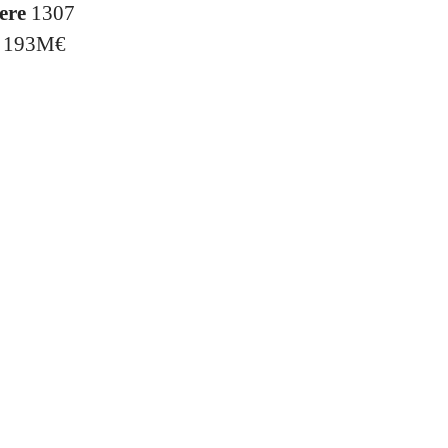
ere
1307
g
193M€