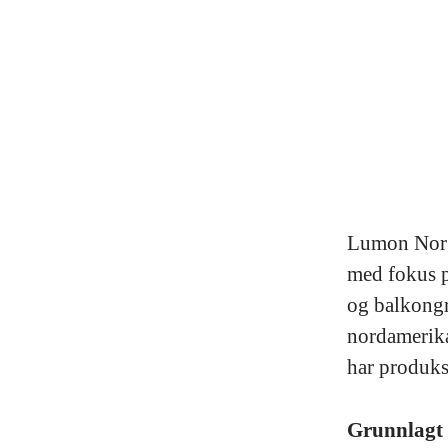
Lumon Norge
med fokus p
og balkongr
nordamerika
har produks
Grunnlagt