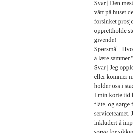
Svar | Den mest
vårt på huset de
forsinket prosje
opprettholde st
givende!
Spørsmål | Hvor
å lære sammen" 
Svar | Jeg opple
eller kommer me
holder oss i st
I min korte tid
flåte, og sørge 
serviceteamet. J
inkludert å imp
sørge for sikker