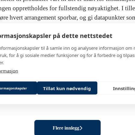
ngen opprettholdes for fullstendig nøyaktighet. I till
jøre hvert arrangement sporbar, og gi datapunkter so
det skulle oppstå en hendelse. Dette har gjort data ti
rmasjonskapsler på dette nettstedet
senhetledere å spore også. Gjennom all denne erfaringen
nserfaring, har jeg gradvis beveget meg inn i rollen 
informasjonskapsler til å samle inn og analysere informasjon om 
ser frem til hvor karriereveien min vil føre meg videre
ruk, for å gi sosiale medier funksjoner og for å forbedre og tilpa
r.
ormasjon
Relaterte innlegg
Tillat kun nødvendig
Innstilli
nformasjonskapsler
 Lumon
s manager
Flere innlegg