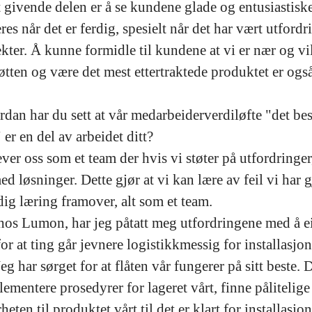
 givende delen er å se kundene glade og entusiastisk
res når det er ferdig, spesielt når det har vært utford
kter. Å kunne formidle til kundene at vi er nær og vil 
øtten og være det mest ettertraktede produktet er ogs
dan har du sett at vår medarbeiderverdiløfte "det be
er en del av arbeidet ditt?
ver oss som et team der hvis vi støter på utfordringer, 
d løsninger. Dette gjør at vi kan lære av feil vi har g
adig læring framover, alt som et team.
 hos Lumon, har jeg påtatt meg utfordringene med å ei
for at ting går jevnere logistikkmessig for installasjo
eg har sørget for at flåten vår fungerer på sitt beste. 
lementere prosedyrer for lageret vårt, finne pålitelig
heten til produktet vårt til det er klart for installasjo