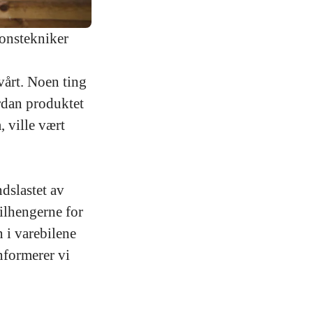
jonstekniker
 vårt. Noen ting
rdan produktet
, ville vært
dslastet av
tilhengerne for
n i varebilene
informerer vi