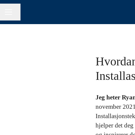
Del siden
KARRIEREMENY
Hvordan
Install
Jeg heter Ryan
november 2021.
Installasjonste
hjelper det deg
og inspirerer de