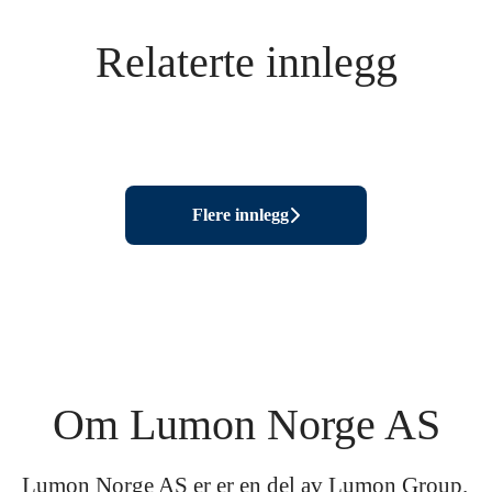
Relaterte innlegg
Hverdagen til en prosjektleder i
Hverdagen til Service/After-Sales
Lumon
Årets selger 2023
manager
Flere innlegg
Om Lumon Norge AS
Lumon Norge AS er er en del av Lumon Group.